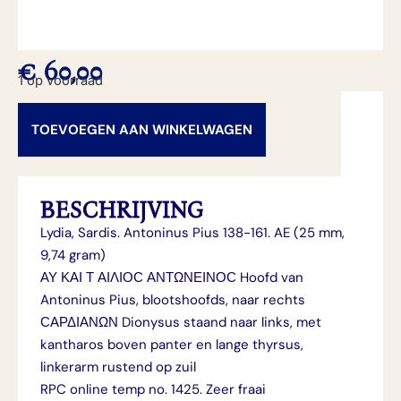
€
60,00
1 op voorraad
TOEVOEGEN AAN WINKELWAGEN
BESCHRIJVING
Lydia, Sardis. Antoninus Pius 138-161. AE (25 mm,
9,74 gram)
ΑΥ ΚΑΙ Τ ΑΙΛΙΟϹ ΑΝΤΩΝΕΙΝΟϹ Hoofd van
Antoninus Pius, blootshoofds, naar rechts
ϹΑΡΔΙΑΝΩΝ Dionysus staand naar links, met
kantharos boven panter en lange thyrsus,
linkerarm rustend op zuil
RPC online temp no. 1425. Zeer fraai