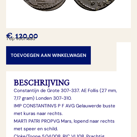
€
120,00
1 op voorraad
TOEVOEGEN AAN WINKELWAGEN
BESCHRIJVING
Constantijn de Grote 307-337. AE Follis (27 mm,
7,17 gram) Londen 307-310.
IMP CONSTANTINVS P F AVG Gelauwerde buste
met kuras naar rechts.
MARTI PATRI PROPVG Mars, lopend naar rechts
met speer en schild.
Cloke/Toone 5.04.008. RIC VI 108. Prachtig.