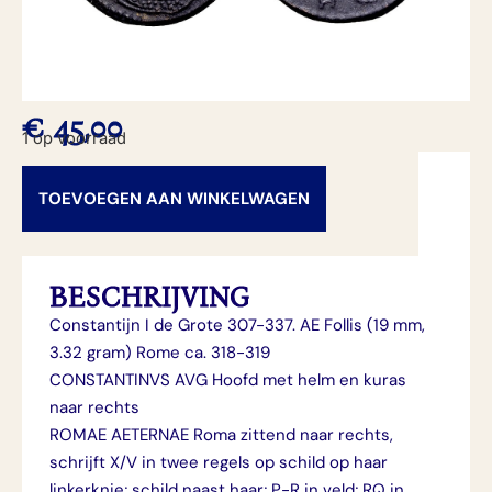
€
45,00
1 op voorraad
TOEVOEGEN AAN WINKELWAGEN
BESCHRIJVING
Constantijn I de Grote 307-337. AE Follis (19 mm,
3.32 gram) Rome ca. 318-319
CONSTANTINVS AVG Hoofd met helm en kuras
naar rechts
ROMAE AETERNAE Roma zittend naar rechts,
schrijft X/V in twee regels op schild op haar
linkerknie; schild naast haar; P-R in veld; RQ in