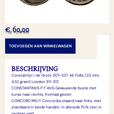
€
60,00
1 op voorraad
TOEVOEGEN AAN WINKELWAGEN
BESCHRIJVING
Constantijn I de Grote 307-337. AE Follis (23 mm,
4,52 gram) London 311-312
CONSTANTINVS P F AVG Gelauwerde buste met
kuras naar rechts, frontaal gezien
CONCORD MILIT Concordia staand naar links, met
standaard in beide handen; in afsnede PLN; ster in
rechter veld