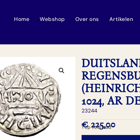
Home
Webshop
Over ons
Artikelen
DUITSLAND
REGENSBU
(HEINRICH)
1024, AR 
23244
€
225,00
1 op voorraad