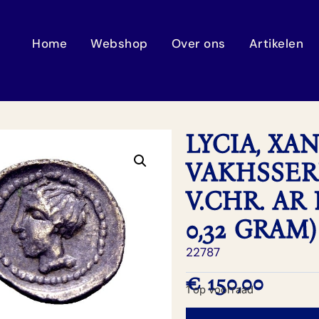
Home
Webshop
Over ons
Artikelen
LYCIA, XA
VAKHSSERE
V.CHR. AR
0,32 GRAM)
22787
€
150,00
1 op voorraad