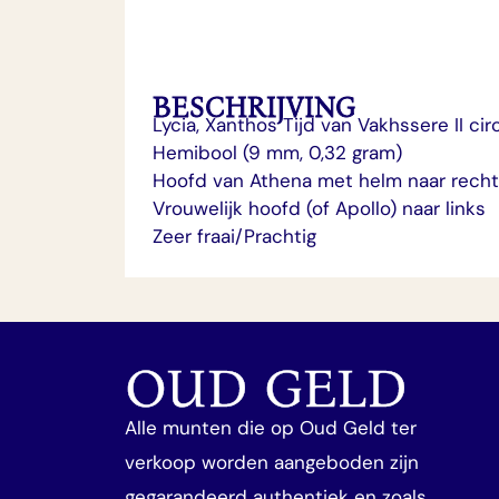
BESCHRIJVING
Lycia, Xanthos Tijd van Vakhssere II ci
Hemibool (9 mm, 0,32 gram)
Hoofd van Athena met helm naar rech
Vrouwelijk hoofd (of Apollo) naar links
Zeer fraai/Prachtig
OUD GELD
Alle munten die op Oud Geld ter
verkoop worden aangeboden zijn
gegarandeerd authentiek en zoals