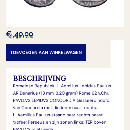
€
40,00
1 op voorraad
TOEVOEGEN AAN WINKELWAGEN
BESCHRIJVING
Romeinse Republiek. L. Aemilius Lepidus Paullus.
AR Denarius (18 mm, 3,20 gram) Rome 62 v.Chr.
PAVLLVS LEPIDVS CONCORDIA Gesluierd hoofd
van Concordia met diadeem naar rechts.
L. Aemilius Paullus staand naar rechts naast
trofee; Perseus en zijn zonen links; TER boven;
PAVLLVS in afsnede.