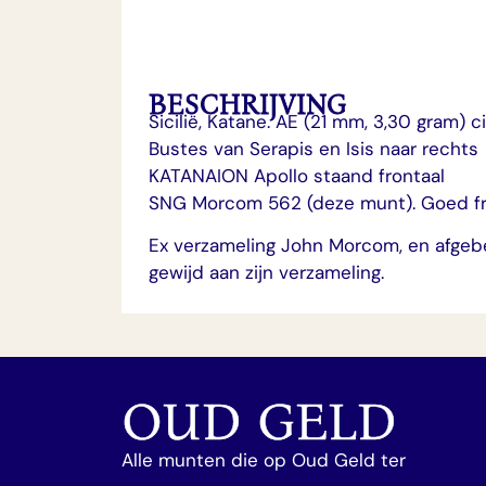
BESCHRIJVING
Sicilië, Katane. AE (21 mm, 3,30 gram) 
Bustes van Serapis en Isis naar rechts
KATANAION Apollo staand frontaal
SNG Morcom 562 (deze munt). Goed fr
Ex verzameling John Morcom, en afgebe
gewijd aan zijn verzameling.
OUD GELD
Alle munten die op Oud Geld ter