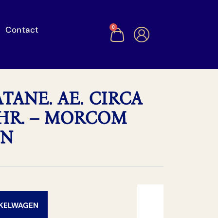
Contact
0
ATANE. AE. CIRCA
.CHR. – MORCOM
IN
NKELWAGEN