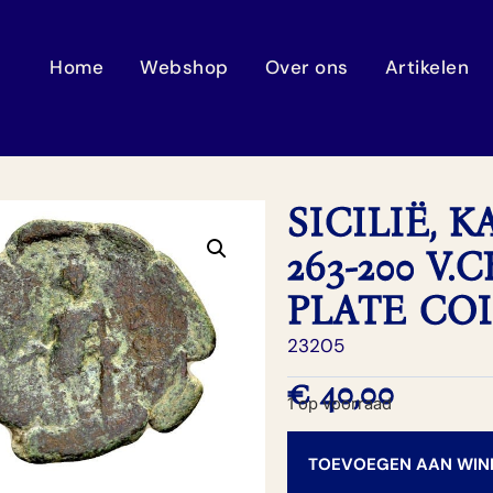
Home
Webshop
Over ons
Artikelen
SICILIË, K
263-200 V
PLATE CO
23205
€
40,00
1 op voorraad
TOEVOEGEN AAN WI