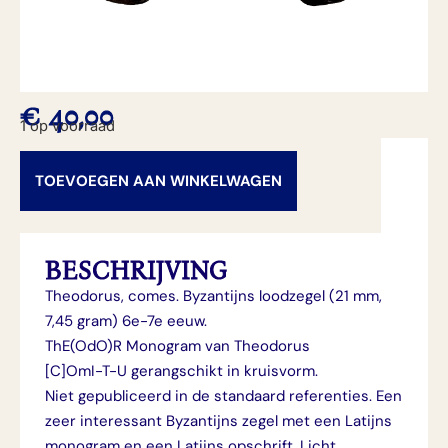
€
40,00
1 op voorraad
TOEVOEGEN AAN WINKELWAGEN
BESCHRIJVING
Theodorus, comes. Byzantijns loodzegel (21 mm,
7,45 gram) 6e-7e eeuw.
ThE(OdO)R Monogram van Theodorus
[C]OmI-T-U gerangschikt in kruisvorm.
Niet gepubliceerd in de standaard referenties. Een
zeer interessant Byzantijns zegel met een Latijns
monogram en een Latijns opschrift. Licht