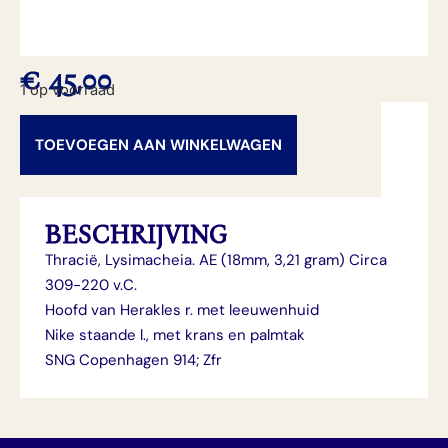
€
45,00
1 op voorraad
TOEVOEGEN AAN WINKELWAGEN
BESCHRIJVING
Thracië, Lysimacheia. AE (18mm, 3,21 gram) Circa
309-220 v.C.
Hoofd van Herakles r. met leeuwenhuid
Nike staande l., met krans en palmtak
SNG Copenhagen 914; Zfr