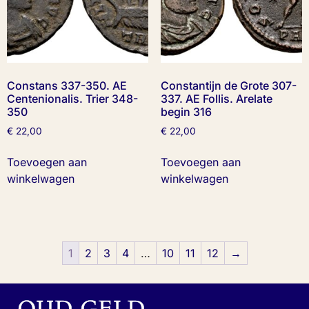
Constans 337-350. AE
Constantijn de Grote 307-
Centenionalis. Trier 348-
337. AE Follis. Arelate
350
begin 316
€
22,00
€
22,00
Toevoegen aan
Toevoegen aan
winkelwagen
winkelwagen
1
2
3
4
…
10
11
12
→
OUD GELD